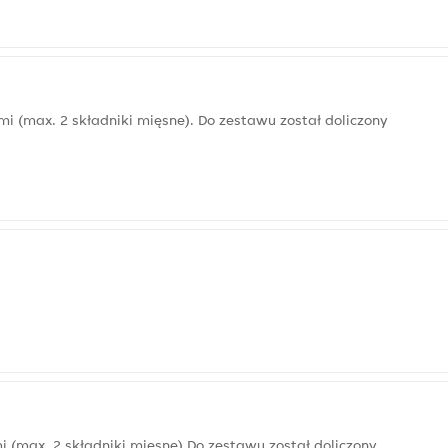
i (max. 2 składniki mięsne). Do zestawu został doliczony
i (max. 2 składniki mięsne) Do zestawu został doliczony