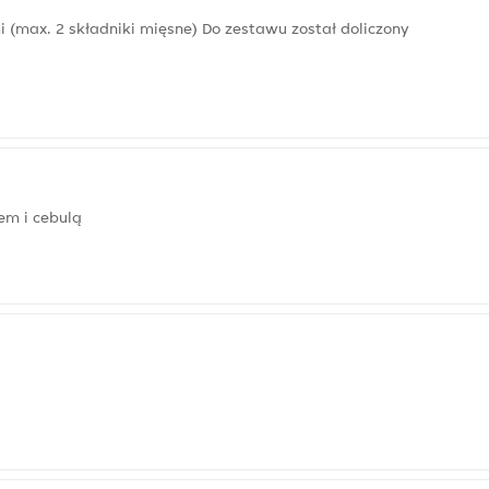
i (max. 2 składniki mięsne) Do zestawu został doliczony
em i cebulą