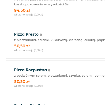
koszt opakowania w wysokości 3zł
94,50 zł
wliczono kaucję (0,00 zł)
Pizza Presto
z pieczarkami, salami, kukurydzą, kiełbasą, cebulą, pap
50,50 zł
wliczono kaucję (0,00 zł)
Pizza Rozpustna
z podwójnym serem, pieczarkami, szynką, salami, pomid
50,50 zł
wliczono kaucję (0,00 zł)