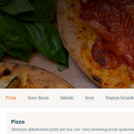
Pizza
Inne dania
Sałatki
Sosy
Napoje bezal
Pizza
Głównym składnikiem pizzy jest sos i ser. Ceny zawierają koszt opakowan