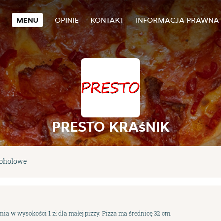
MENU
OPINIE
KONTAKT
INFORMACJA PRAWNA
PRESTO KRAśNIK
koholowe
ia w wysokości 1 zł dla małej pizzy. Pizza ma średnicę 32 cm.