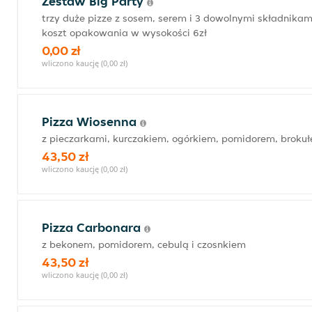
Zestaw Big Party
trzy duże pizze z sosem, serem i 3 dowolnymi składnikam
koszt opakowania w wysokości 6zł
0,00 zł
wliczono kaucję (0,00 zł)
Pizza Wiosenna
z pieczarkami, kurczakiem, ogórkiem, pomidorem, brokuł
43,50 zł
wliczono kaucję (0,00 zł)
Pizza Carbonara
z bekonem, pomidorem, cebulą i czosnkiem
43,50 zł
wliczono kaucję (0,00 zł)