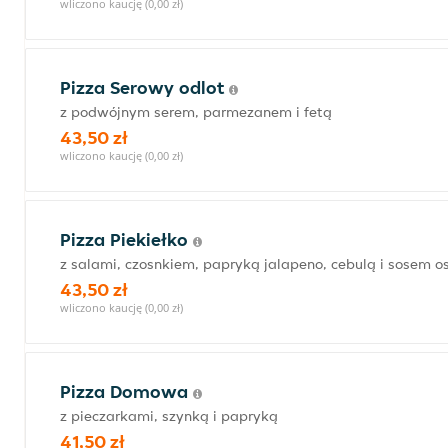
wliczono kaucję (0,00 zł)
Pizza Serowy odlot
z podwójnym serem, parmezanem i fetą
43,50 zł
wliczono kaucję (0,00 zł)
Pizza Piekiełko
z salami, czosnkiem, papryką jalapeno, cebulą i sosem o
43,50 zł
wliczono kaucję (0,00 zł)
Pizza Domowa
z pieczarkami, szynką i papryką
41,50 zł