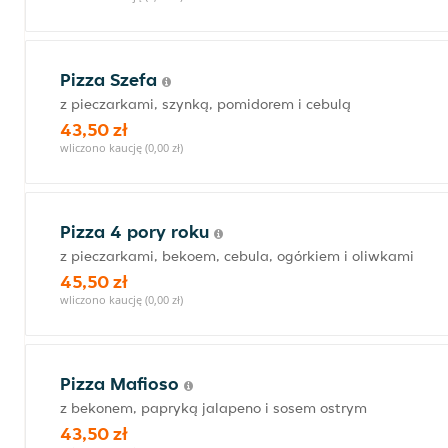
Pizza Szefa
z pieczarkami, szynką, pomidorem i cebulą
43,50 zł
wliczono kaucję (0,00 zł)
Pizza 4 pory roku
z pieczarkami, bekoem, cebula, ogórkiem i oliwkami
45,50 zł
wliczono kaucję (0,00 zł)
Pizza Mafioso
z bekonem, papryką jalapeno i sosem ostrym
43,50 zł