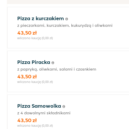
Pizza z kurczakiem
z pieczarkami, kurczakiem, kukurydzą i oliwkami
43,50 zł
wliczono kaucję (0,00 zł)
Pizza Piracka
z papryką, oliwkami, salami i czosnkiem
43,50 zł
wliczono kaucję (0,00 zł)
Pizza Samowolka
z 4 dowolnymi składnikami
43,50 zł
wliczono kaucję (0,00 zł)