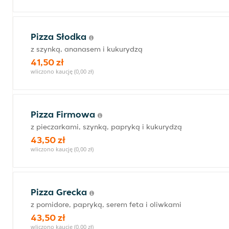
Pizza Słodka
z szynką, ananasem i kukurydzą
41,50 zł
wliczono kaucję (0,00 zł)
Pizza Firmowa
z pieczarkami, szynką, papryką i kukurydzą
43,50 zł
wliczono kaucję (0,00 zł)
Pizza Grecka
z pomidore, papryką, serem feta i oliwkami
43,50 zł
wliczono kaucję (0,00 zł)