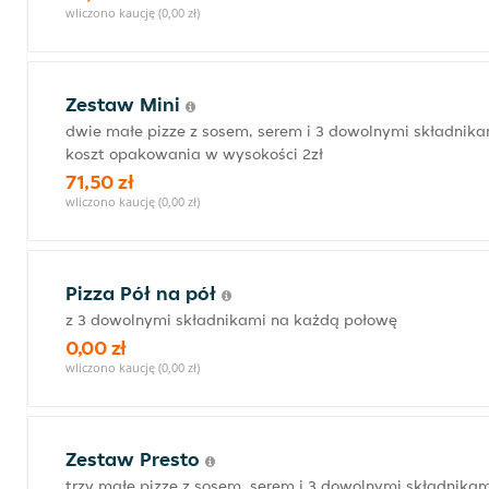
wliczono kaucję (0,00 zł)
Zestaw Mini
dwie małe pizze z sosem, serem i 3 dowolnymi składnikam
koszt opakowania w wysokości 2zł
71,50 zł
wliczono kaucję (0,00 zł)
Pizza Pół na pół
z 3 dowolnymi składnikami na każdą połowę
0,00 zł
wliczono kaucję (0,00 zł)
Zestaw Presto
trzy małe pizze z sosem, serem i 3 dowolnymi składnikam