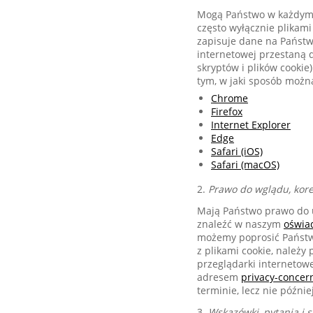
Mogą Państwo w każdym 
często wyłącznie plikami
zapisuje dane na Państw
internetowej przestaną d
skryptów i plików cookie
tym, w jaki sposób można
Chrome
Firefox
Internet Explorer
Edge
Safari (iOS)
Safari (macOS)
2.
Prawo do wglądu, kor
Mają Państwo prawo do u
znaleźć w naszym
oświa
możemy poprosić Państwa
z plikami cookie, należy
przeglądarki internetow
adresem
privacy-conce
terminie, lecz nie późnie
3.
Wskazówki, pytania i s