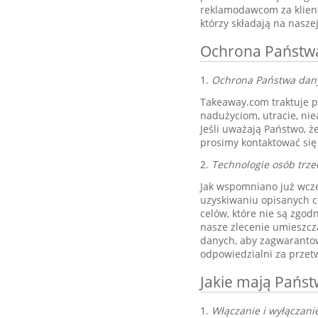
reklamodawcom za klient
którzy składają na nasze
Ochrona Państwa 
1.
Ochrona Państwa dan
Takeaway.com traktuje 
nadużyciom, utracie, ni
Jeśli uważają Państwo, 
prosimy kontaktować si
2.
Technologie osób trze
Jak wspomniano już wcze
uzyskiwaniu opisanych c
celów, które nie są zgod
nasze zlecenie umieszcz
danych, aby zagwarantow
odpowiedzialni za prze
Jakie mają Pańs
1.
Włączanie i wyłączani