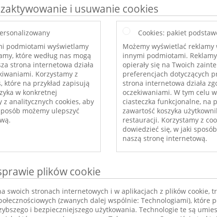
zaktywowanie i usuwanie cookies
personalizowany
Cookies: pakiet podsta
mi podmiotami wyświetlamy
Możemy wyświetlać reklamy 
amy, które według nas mogą
innymi podmiotami. Reklamy 
za strona internetowa działa
opierały się na Twoich zaint
kiwaniami. Korzystamy z
preferencjach dotyczących 
, które na przykład zapisują
strona internetowa działa zg
zyka w konkretnej
oczekiwaniami. W tym celu 
y z analitycznych cookies, aby
ciasteczka funkcjonalne, na 
i sposób możemy ulepszyć
zawartość koszyka użytkowni
ową.
restauracji. Korzystamy z coo
dowiedzieć się, w jaki spos
naszą stronę internetową.
sprawie plików cookie
 swoich stronach internetowych i w aplikacjach z plików cookie, t
ołecznościowych (zwanych dalej wspólnie: Technologiami), które
zybszego i bezpieczniejszego użytkowania. Technologie te są umie