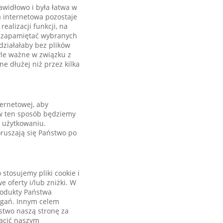
awidłowo i była łatwa w
na internetowa pozostaje
realizacji funkcji, na
y zapamiętać wybranych
działałaby bez plików
yle ważne w związku z
e dłużej niż przez kilka
ernetowej, aby
 w ten sposób będziemy
w użytkowaniu.
oruszają się Państwo po
 stosujemy pliki cookie i
oferty i/lub zniżki. W
produkty Państwa
agań. Innym celem
ństwo naszą stronę za
acić naszym