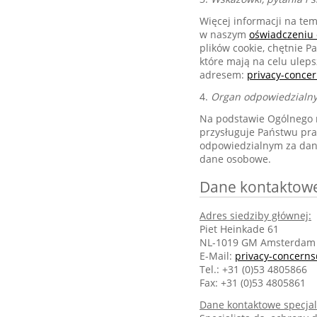
Więcej informacji na te
w naszym
oświadczeniu 
plików cookie, chętnie 
które mają na celu uleps
adresem:
privacy-conc
4.
Organ odpowiedzialn
Na podstawie Ogólnego r
przysługuje Państwu pr
odpowiedzialnym za dan
dane osobowe.
Dane kontaktow
Adres siedziby głównej:
Piet Heinkade 61
NL-1019 GM Amsterdam
E-Mail:
privacy-concern
Tel.: +31 (0)53 4805866
Fax: +31 (0)53 4805861
Dane kontaktowe specjal