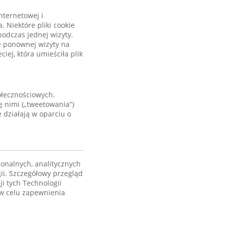
internetowej i
Niektóre pliki cookie
podczas jednej wizyty.
e ponownej wizyty na
iej, która umieściła plik
ołecznościowych.
ę nimi („tweetowania”)
e działają w oparciu o
jonalnych, analitycznych
ii. Szczegółowy przegląd
i tych Technologii
 w celu zapewnienia