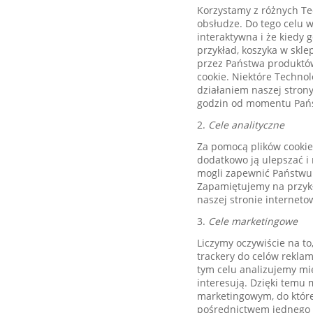
Korzystamy z różnych Tec
obsłudze. Do tego celu w
interaktywna i że kiedy gd
przykład, koszyka w skl
przez Państwa produktów
cookie. Niektóre Technol
działaniem naszej strony
godzin od momentu Pańs
2.
Cele analityczne
Za pomocą plików cookie
dodatkowo ją ulepszać 
mogli zapewnić Państwu 
Zapamiętujemy na przykł
naszej stronie interneto
3.
Cele marketingowe
Liczymy oczywiście na to,
trackery do celów rekla
tym celu analizujemy mię
interesują. Dzięki temu
marketingowym, do któreg
pośrednictwem jednego 