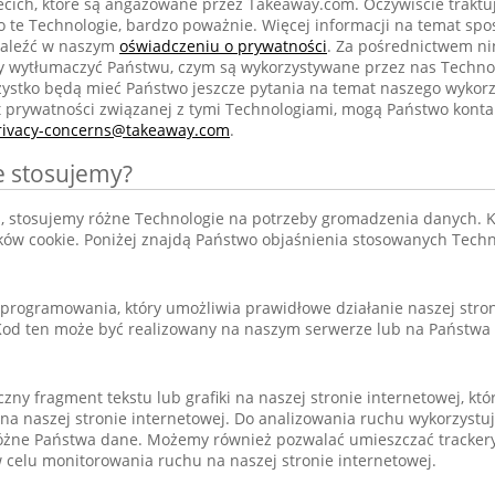
cich, które są angażowane przez Takeaway.com. Oczywiście trakt
 o te Technologie, bardzo poważnie. Więcej informacji na temat sp
naleźć w naszym
oświadczeniu o prywatności
. Za pośrednictwem ni
y wytłumaczyć Państwu, czym są wykorzystywane przez nas Technolo
ystko będą mieć Państwo jeszcze pytania na temat naszego wykorz
t prywatności związanej z tymi Technologiami, mogą Państwo konta
rivacy-concerns@takeaway.com
.
e stosujemy?
 stosujemy różne Technologie na potrzeby gromadzenia danych. K
ików cookie. Poniżej znajdą Państwo objaśnienia stosowanych Techn
programowania, który umożliwia prawidłowe działanie naszej stron
 Kod ten może być realizowany na naszym serwerze lub na Państwa
czny fragment tekstu lub grafiki na naszej stronie internetowej, któ
na naszej stronie internetowej. Do analizowania ruchu wykorzystuj
różne Państwa dane. Możemy również pozwalać umieszczać trackery
celu monitorowania ruchu na naszej stronie internetowej.