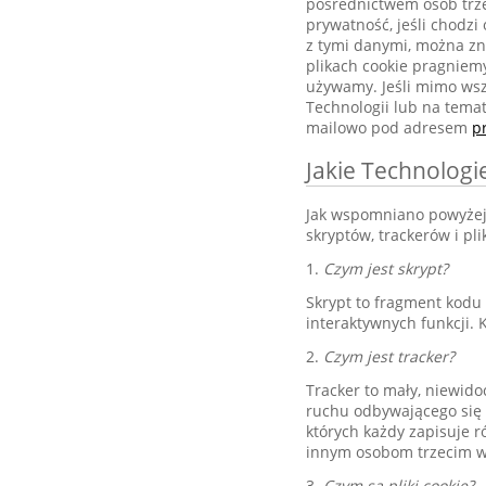
pośrednictwem osób trze
prywatność, jeśli chodzi
z tymi danymi, można z
plikach cookie pragniem
używamy. Jeśli mimo wsz
Technologii lub na tema
mailowo pod adresem
p
Jakie Technologi
Jak wspomniano powyżej,
skryptów, trackerów i pl
1.
Czym jest skrypt?
Skrypt to fragment kodu 
interaktywnych funkcji.
2.
Czym jest tracker?
Tracker to mały, niewido
ruchu odbywającego się 
których każdy zapisuje 
innym osobom trzecim w 
3.
Czym są pliki cookie?