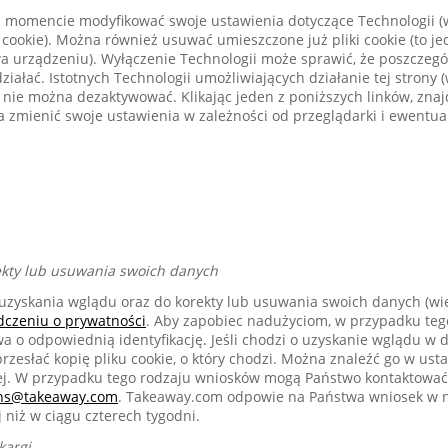
momencie modyfikować swoje ustawienia dotyczące Technologii (
 cookie). Można również usuwać umieszczone już pliki cookie (to je
a urządzeniu). Wyłączenie Technologii może sprawić, że poszczegól
ziałać. Istotnych Technologii umożliwiających działanie tej strony 
) nie można dezaktywować. Klikając jeden z poniższych linków, zna
 zmienić swoje ustawienia w zależności od przeglądarki i ewentual
ekty lub usuwania swoich danych
zyskania wglądu oraz do korekty lub usuwania swoich danych (wi
dczeniu o prywatności
. Aby zapobiec nadużyciom, w przypadku teg
 o odpowiednią identyfikację. Jeśli chodzi o uzyskanie wglądu 
 przesłać kopię pliku cookie, o który chodzi. Można znaleźć go w ust
ej. W przypadku tego rodzaju wniosków mogą Państwo kontaktować
rns@takeaway.com
. Takeaway.com odpowie na Państwa wniosek w 
j niż w ciągu czterech tygodni.
kargi