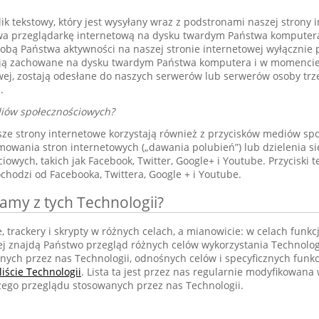
lik tekstowy, który jest wysyłany wraz z podstronami naszej strony 
a przeglądarkę internetową na dysku twardym Państwa komputera. 
obą Państwa aktywności na naszej stronie internetowej wyłącznie 
stają zachowane na dysku twardym Państwa komputera i w momenci
wej, zostają odesłane do naszych serwerów lub serwerów osoby trzec
.
diów społecznościowych?
sze strony internetowe korzystają również z przycisków mediów sp
omowania stron internetowych („dawania polubień”) lub dzielenia si
owych, takich jak Facebook, Twitter, Google+ i Youtube. Przyciski t
chodzi od Facebooka, Twittera, Google + i Youtube.
amy z tych Technologii?
, trackery i skrypty w różnych celach, a mianowicie: w celach funkc
ej znajdą Państwo przegląd różnych celów wykorzystania Technolog
ych przez nas Technologii, odnośnych celów i specyficznych funkcj
liście Technologii
. Lista ta jest przez nas regularnie modyfikowana
zego przeglądu stosowanych przez nas Technologii.