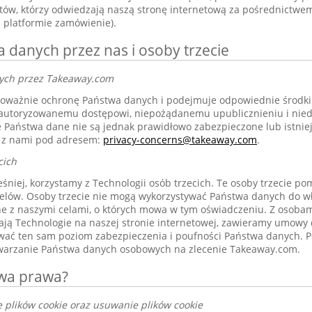
ów, którzy odwiedzają naszą stronę internetową za pośrednictwem 
j platformie zamówienie).
danych przez nas i osoby trzecie
ych przez Takeaway.com
poważnie ochronę Państwa danych i podejmuje odpowiednie środki
eautoryzowanemu dostępowi, niepożądanemu upublicznieniu i nied
że Państwa dane nie są jednak prawidłowo zabezpieczone lub istnie
ę z nami pod adresem:
privacy-concerns@takeaway.com
.
cich
śniej, korzystamy z Technologii osób trzecich. Te osoby trzecie p
elów. Osoby trzecie nie mogą wykorzystywać Państwa danych do w
ne z naszymi celami, o których mowa w tym oświadczeniu. Z osobami
ają Technologie na naszej stronie internetowej, zawieramy umowy
ać ten sam poziom zabezpieczenia i poufności Państwa danych. P
twarzanie Państwa danych osobowych na zlecenie Takeaway.com.
twa prawa?
e plików cookie oraz usuwanie plików cookie