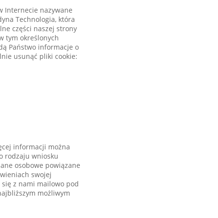
w Internecie nazywane
dyna Technologia, która
ne części naszej strony
(w tym określonych
jdą Państwo informacje o
nie usunąć pliki cookie:
ęcej informacji można
o rodzaju wniosku
w dane osobowe powiązane
awieniach swojej
 się z nami mailowo pod
najbliższym możliwym