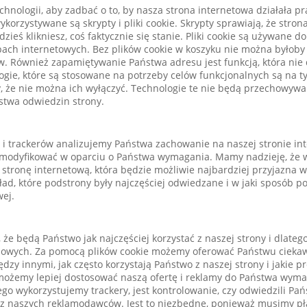
hnologii, aby zadbać o to, by nasza strona internetowa działała pr
ykorzystywane są skrypty i pliki cookie. Skrypty sprawiają, że stro
zieś klikniesz, coś faktycznie się stanie. Pliki cookie są używane do 
epach internetowych. Bez plików cookie w koszyku nie można byłob
. Również zapamiętywanie Państwa adresu jest funkcją, która nie 
ogie, które są stosowane na potrzeby celów funkcjonalnych są na t
, że nie można ich wyłączyć. Technologie te nie będą przechowywan
twa odwiedzin strony.
 i trackerów analizujemy Państwa zachowanie na naszej stronie int
i modyfikować w oparciu o Państwa wymagania. Mamy nadzieję, że
stronę internetową, która będzie możliwie najbardziej przyjazna 
ad, które podstrony były najczęściej odwiedzane i w jaki sposób p
wej.
 że będą Państwo jak najczęściej korzystać z naszej strony i dlatego
mowych. Za pomocą plików cookie możemy oferować Państwu ciekawe 
dzy innymi, jak często korzystają Państwo z naszej strony i jakie 
 możemy lepiej dostosować naszą ofertę i reklamy do Państwa wym
o wykorzystujemy trackery, jest kontrolowanie, czy odwiedzili Pa
z naszych reklamodawców. Jest to niezbędne, ponieważ musimy pł