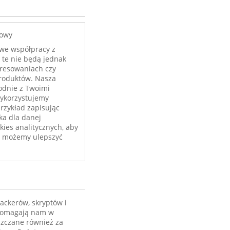
wowy
we współpracy z
te nie będą jednak
eresowaniach czy
produktów. Nasza
odnie z Twoimi
wykorzystujemy
przykład zapisując
ka dla danej
kies analitycznych, aby
ób możemy ulepszyć
rackerów, skryptów i
 pomagają nam w
szczane również za